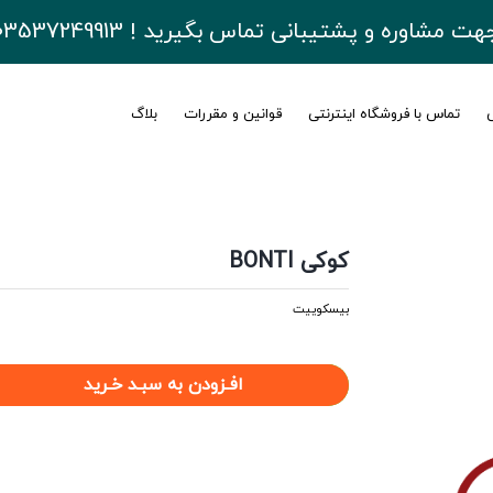
هت مشاوره و پشتیبانی تماس بگیرید ! 03537249913
ی
تماس با فروشگاه اینترنتی
قوانین و مقررات
بلاگ
کوکی BONTI
بیسکوییت
افـزودن به سبـد خـرید