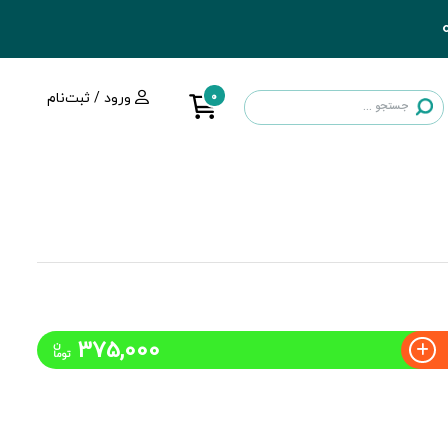
0
ورود / ثبت‌نام
375,000
ن
توما