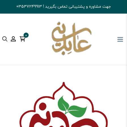
جهت مشاوره و پشتیبانی تماس بگیرید ! 03537249913
0
آجیل و خشکبار عابدینی
تنقلات
آدامس