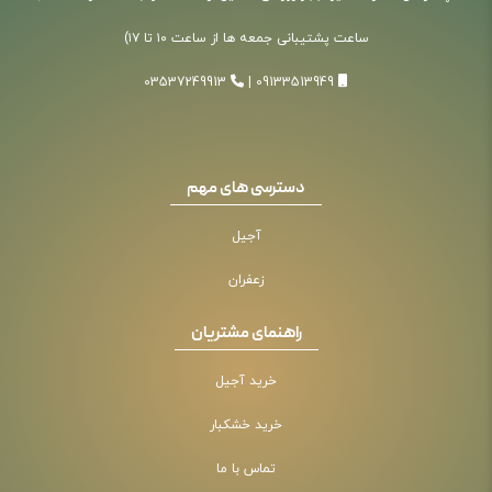
ساعت پشتیبانی جمعه ها از ساعت ۱۰ تا ۱۷)
03537249913
|
09133513949
دسترسی های مهم
آجیل
زعفران
راهنمای مشتریان
خرید آجیل
خرید خشکبار
تماس با ما