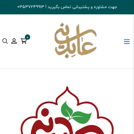
جهت مشاوره و پشتیبانی تماس بگیرید ! 03537249913
0
آجیل و خشکبار عابدینی
تنقلات
بیسکوییت