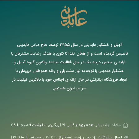
آجیل و خشکبار عابدینی در سال 1355 توسط حاج عباس عابدینی
تاسیس گردیده است و از همان ابتدا تا کنون با هدف رضایت مشتریان با
ارایه ی اجناس درجه یک در حال فعالیت میباشد واکنون گروه آجیل و
خشکبار عابدینی با توجه به نیاز مشتریان و رفاه هموطنان عزیزمان با
ایجاد فروشگاه اینترنتی در حال ارائه ی اجناس خود با بالاترین کیفیت در
سراسر ایران هستیم.
ساعات پشتیبانی همه روزه از ۹ الی ۲۱ (پیگیری سفارشات ۹ صبح تا ۱۸)
ارسال سفارشات یزد بجز روزهای تعطیل از ۱۰ تا ۲۰ و جمعه‌ها از ۱۰ تا ۱۷ (