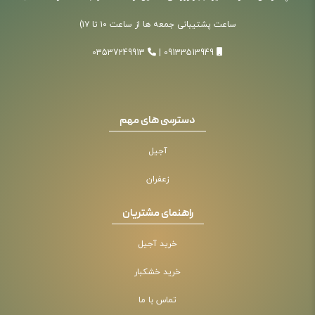
ساعت پشتیبانی جمعه ها از ساعت ۱۰ تا ۱۷)
03537249913
|
09133513949
دسترسی های مهم
آجیل
زعفران
راهنمای مشتریان
خرید آجیل
خرید خشکبار
تماس با ما