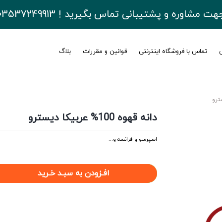
هت مشاوره و پشتیبانی تماس بگیرید ! 03537249913
ی
تماس با فروشگاه اینترنتی
قوانین و مقررات
بلاگ
دانه قهوه 100% عربیکا دیسترو
اسپرسو و فرانسه و...
افـزودن به سبـد خـرید