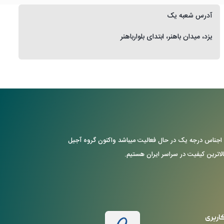
آدرس شعبه یک
یزد، میدان باهنر، ابتدای بلوارباهنر
ن با ارایه ی اجناس درجه یک در حال فعالیت میباشد واکنون گروه آجیل
بالاترین کیفیت در سراسر ایران هستیم.
اربری