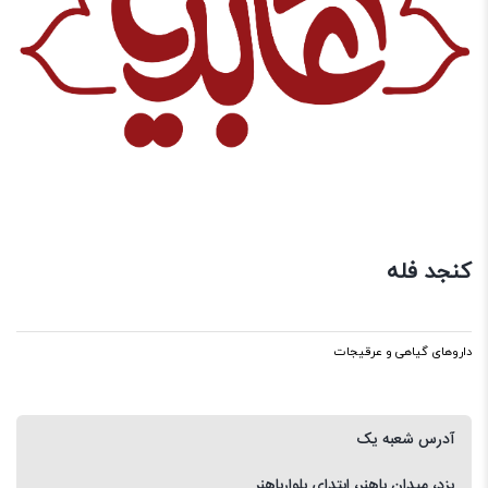
کنجد فله
داروهای گیاهی و عرقیجات
آدرس شعبه یک
یزد، میدان باهنر، ابتدای بلوارباهنر