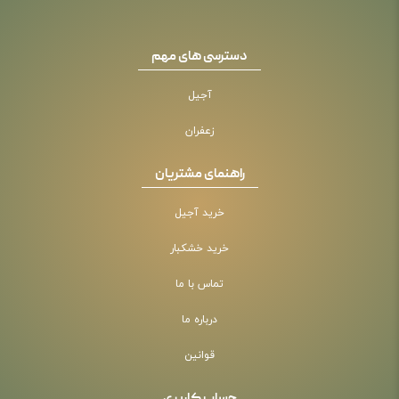
دسترسی های مهم
آجیل
زعفران
راهنمای مشتریان
خرید آجیل
خرید خشکبار
تماس با ما
درباره ما
قوانین