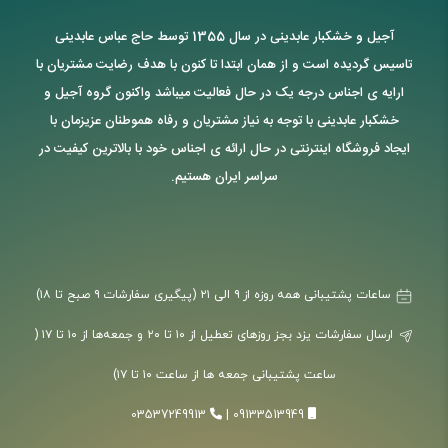
آجیل و خشکبار عابدینی در سال 1355 توسط حاج عباس عابدینی
تاسیس گردیده است و از همان ابتدا تا کنون با هدف رضایت مشتریان با
ارایه ی اجناس درجه یک در حال فعالیت میباشد واکنون گروه آجیل و
خشکبار عابدینی با توجه به نیاز مشتریان و رفاه هموطنان عزیزمان با
ایجاد فروشگاه اینترنتی در حال ارائه ی اجناس خود با بالاترین کیفیت در
سراسر ایران هستیم.
ساعات پشتیبانی همه روزه از ۹ الی ۲۱ (پیگیری سفارشات ۹ صبح تا ۱۸)
ارسال سفارشات یزد بجز روزهای تعطیل از ۱۰ تا ۲۰ و جمعه‌ها از ۱۰ تا ۱۷ (
ساعت پشتیبانی جمعه ها از ساعت ۱۰ تا ۱۷)
03537249913
|
09133513949