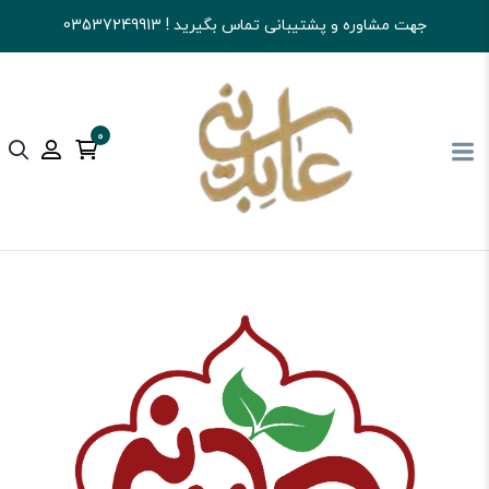
جهت مشاوره و پشتیبانی تماس بگیرید ! 03537249913
0
آجیل و خشکبار عابدینی
کالای اساسی و خواربار
داروهای گیاهی و عرقیجات