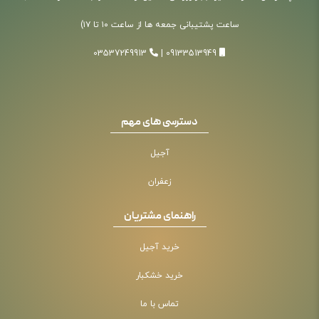
ساعت پشتیبانی جمعه ها از ساعت ۱۰ تا ۱۷)
03537249913
|
09133513949
دسترسی های مهم
آجیل
زعفران
راهنمای مشتریان
خرید آجیل
خرید خشکبار
تماس با ما