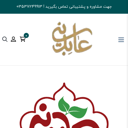
جهت مشاوره و پشتیبانی تماس بگیرید ! 03537249913
0
آجیل و خشکبار عابدینی
شکلات
شکلات کادویی