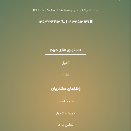
ساعت پشتیبانی جمعه ها از ساعت ۱۰ تا ۱۷)
03537249913
|
09133513949
دسترسی های مهم
آجیل
زعفران
راهنمای مشتریان
خرید آجیل
خرید خشکبار
تماس با ما