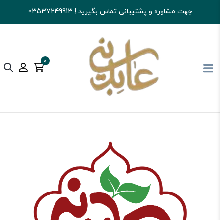
جهت مشاوره و پشتیبانی تماس بگیرید ! 03537249913
0
آجیل و خشکبار عابدینی
تنقلات
نوشیدنی و پودر شربتی