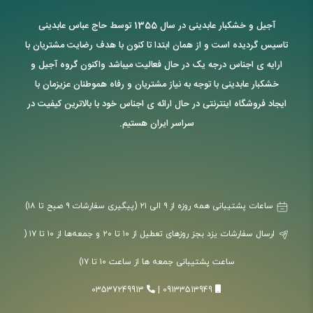
آجیل و خشکبار عابدینی در سال 1355 توسط حاج عباس عابدینی
تاسیس گردیده است و از همان ابتدا تا کنون با هدف رضایت مشتریان با
ارایه ی اجناس درجه یک در حال فعالیت میباشد واکنون گروه آجیل و
خشکبار عابدینی با توجه به نیاز مشتریان و رفاه هموطنان عزیزمان با
ایجاد فروشگاه اینترنتی در حال ارائه ی اجناس خود با بالاترین کیفیت در
سراسر ایران هستیم.
ساعات پشتیبانی همه روزه از ۹ الی ۲۱ (پیگیری سفارشات ۹ صبح تا ۱۸)
ارسال سفارشات یزد بجز روزهای تعطیل از ۱۰ تا ۲۰ و جمعه‌ها از ۱۰ تا ۱۷ (
ساعت پشتیبانی جمعه ها از ساعت ۱۰ تا ۱۷)
03537249913
|
09133513949