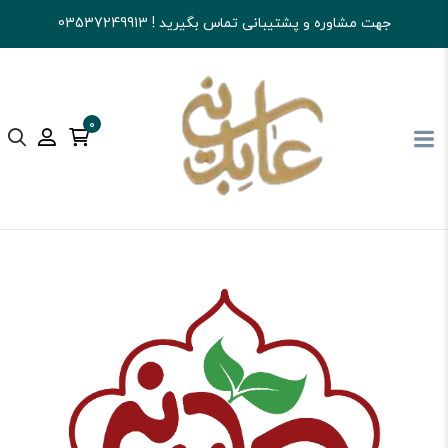
جهت مشاوره و پشتیبانی تماس بگیرید ! 03537249913
0
آجیل و خشکبار عابدینی
تنقلات
بیسکوییت