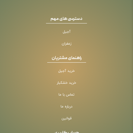
دسترسی های مهم
آجیل
زعفران
راهنمای مشتریان
خرید آجیل
خرید خشکبار
تماس با ما
درباره ما
قوانین