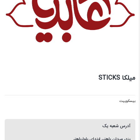
میلکا STICKS
بیسکوییت
آدرس شعبه یک
یزد، میدان باهنر، ابتدای بلوارباهنر