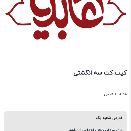
کیت کت سه انگشتی
شکلات کاکایویی
آدرس شعبه یک
یزد، میدان باهنر، ابتدای بلوارباهنر