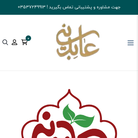
جهت مشاوره و پشتیبانی تماس بگیرید ! 03537249913
0
آجیل و خشکبار عابدینی
شکلات
شکلات کاکایویی