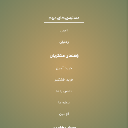
دسترسی های مهم
آجیل
زعفران
راهنمای مشتریان
خرید آجیل
خرید خشکبار
تماس با ما
درباره ما
قوانین