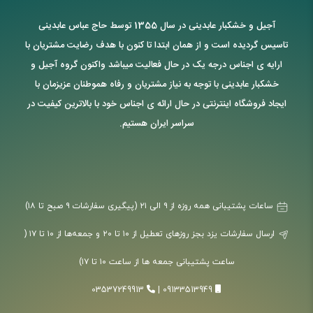
آجیل و خشکبار عابدینی در سال 1355 توسط حاج عباس عابدینی
تاسیس گردیده است و از همان ابتدا تا کنون با هدف رضایت مشتریان با
ارایه ی اجناس درجه یک در حال فعالیت میباشد واکنون گروه آجیل و
خشکبار عابدینی با توجه به نیاز مشتریان و رفاه هموطنان عزیزمان با
ایجاد فروشگاه اینترنتی در حال ارائه ی اجناس خود با بالاترین کیفیت در
سراسر ایران هستیم.
ساعات پشتیبانی همه روزه از ۹ الی ۲۱ (پیگیری سفارشات ۹ صبح تا ۱۸)
ارسال سفارشات یزد بجز روزهای تعطیل از ۱۰ تا ۲۰ و جمعه‌ها از ۱۰ تا ۱۷ (
ساعت پشتیبانی جمعه ها از ساعت ۱۰ تا ۱۷)
03537249913
|
09133513949