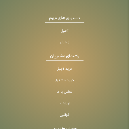
دسترسی های مهم
آجیل
زعفران
راهنمای مشتریان
خرید آجیل
خرید خشکبار
تماس با ما
درباره ما
قوانین