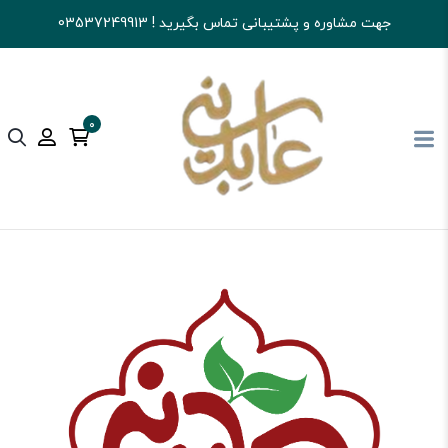
جهت مشاوره و پشتیبانی تماس بگیرید ! 03537249913
0
آجیل و خشکبار عابدینی
تنقلات
نوشیدنی و پودر شربتی