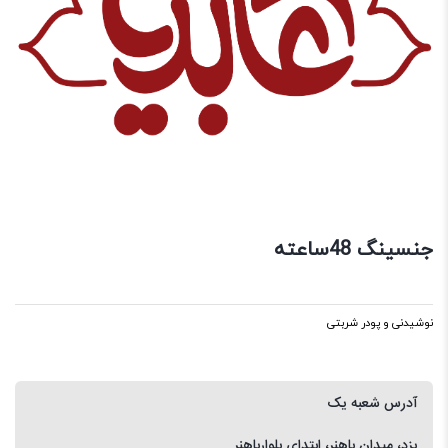
جنسینگ 48ساعته
نوشیدنی و پودر شربتی
آدرس شعبه یک
یزد، میدان باهنر، ابتدای بلوارباهنر