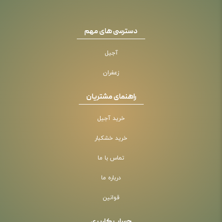
دسترسی های مهم
آجیل
زعفران
راهنمای مشتریان
خرید آجیل
خرید خشکبار
تماس با ما
درباره ما
قوانین