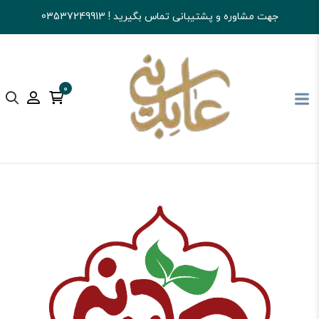
جهت مشاوره و پشتیبانی تماس بگیرید ! 03537249913
0
آجیل و خشکبار عابدینی
تنقلات
گز و سوهان و...