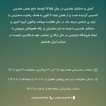
آجیل و خشکبار عابدینی در سال 1355 توسط حاج عباس عابدینی
تاسیس گردیده است و از همان ابتدا تا کنون با هدف رضایت مشتریان با
ارایه ی اجناس درجه یک در حال فعالیت میباشد واکنون گروه آجیل و
خشکبار عابدینی با توجه به نیاز مشتریان و رفاه هموطنان عزیزمان با
ایجاد فروشگاه اینترنتی در حال ارائه ی اجناس خود با بالاترین کیفیت در
سراسر ایران هستیم.
ساعات پشتیبانی همه روزه از ۹ الی ۲۱ (پیگیری سفارشات ۹ صبح تا ۱۸)
ارسال سفارشات یزد بجز روزهای تعطیل از ۱۰ تا ۲۰ و جمعه‌ها از ۱۰ تا ۱۷ (
ساعت پشتیبانی جمعه ها از ساعت ۱۰ تا ۱۷)
03537249913
|
09133513949