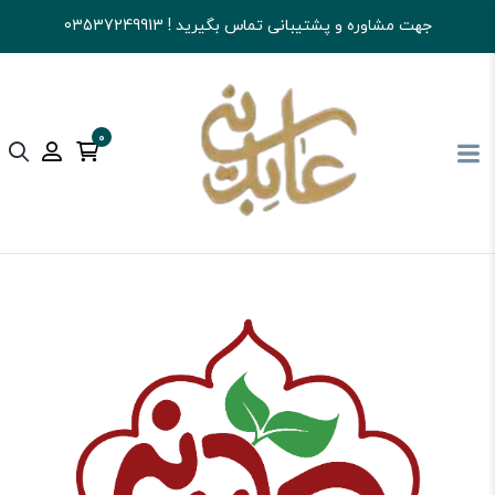
جهت مشاوره و پشتیبانی تماس بگیرید ! 03537249913
0
آجیل و خشکبار عابدینی
شکلات
شکلات کاکایویی