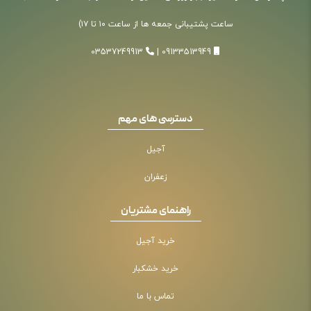
ساعت پشتیبانی جمعه ها از ساعت ۱۰ تا ۱۷)
03537249913
|
09133513949
دسترسی های مهم
آجیل
زعفران
راهنمای مشتریان
خرید آجیل
خرید خشکبار
تماس با ما