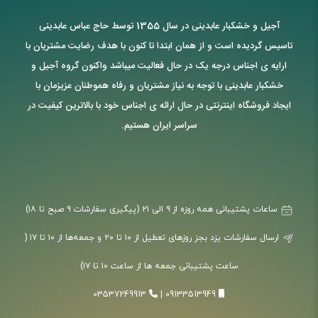
آجیل و خشکبار عابدینی در سال 1355 توسط حاج عباس عابدینی
تاسیس گردیده است و از همان ابتدا تا کنون با هدف رضایت مشتریان با
ارایه ی اجناس درجه یک در حال فعالیت میباشد واکنون گروه آجیل و
خشکبار عابدینی با توجه به نیاز مشتریان و رفاه هموطنان عزیزمان با
ایجاد فروشگاه اینترنتی در حال ارائه ی اجناس خود با بالاترین کیفیت در
سراسر ایران هستیم.
ساعات پشتیبانی همه روزه از ۹ الی ۲۱ (پیگیری سفارشات ۹ صبح تا ۱۸)
ارسال سفارشات یزد بجز روزهای تعطیل از ۱۰ تا ۲۰ و جمعه‌ها از ۱۰ تا ۱۷ (
ساعت پشتیبانی جمعه ها از ساعت ۱۰ تا ۱۷)
03537249913
|
09133513949