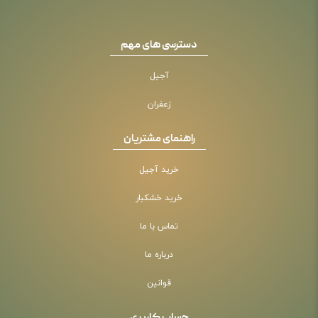
دسترسی های مهم
آجیل
زعفران
راهنمای مشتریان
خرید آجیل
خرید خشکبار
تماس با ما
درباره ما
قوانین