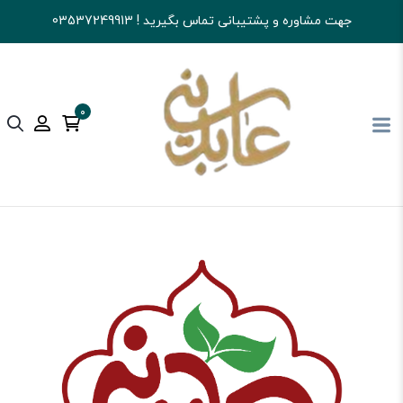
جهت مشاوره و پشتیبانی تماس بگیرید ! 03537249913
0
آجیل و خشکبار عابدینی
شکلات
سایر شکلات ها