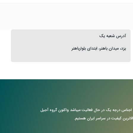
آدرس شعبه یک
یزد، میدان باهنر، ابتدای بلوارباهنر
ن با ارایه ی اجناس درجه یک در حال فعالیت میباشد واکنون گروه آجیل
بالاترین کیفیت در سراسر ایران هستیم.