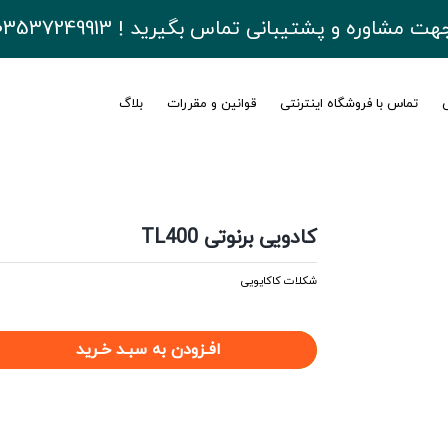
هت مشاوره و پشتیبانی تماس بگیرید ! 03537249913
ی
تماس با فروشگاه اینترنتی
قوانین و مقررات
بلاگ
کادویی برنوتی TL400
شکلات کاکایویی
افـزودن به سبـد خـرید