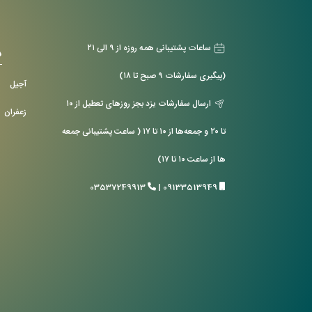
ساعات پشتیبانی همه روزه از ۹ الی ۲۱
د
(پیگیری سفارشات ۹ صبح تا ۱۸)
آجیل
ارسال سفارشات یزد بجز روزهای تعطیل از ۱۰
زعفران
تا ۲۰ و جمعه‌ها از ۱۰ تا ۱۷ ( ساعت پشتیبانی جمعه
ها از ساعت ۱۰ تا ۱۷)
03537249913
|
09133513949