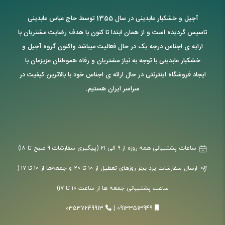
آجیل و خشکبار عابدینی در سال 1355 توسط حاج عباس عابدینی
تاسیس گردیده است و از همان ابتدا تا کنون با هدف رضایت مشتریان با
ارایه ی اجناس درجه یک در حال فعالیت میباشد واکنون گروه آجیل و
خشکبار عابدینی با توجه به نیاز مشتریان و رفاه هموطنان عزیزمان با
ایجاد فروشگاه اینترنتی در حال ارائه ی اجناس خود با بالاترین کیفیت در
سراسر ایران هستیم.
ساعات پشتیبانی همه روزه از ۹ الی ۲۱ (پیگیری سفارشات ۹ صبح تا ۱۸)
ارسال سفارشات یزد بجز روزهای تعطیل از ۱۰ تا ۲۰ و جمعه‌ها از ۱۰ تا ۱۷ (
ساعت پشتیبانی جمعه ها از ساعت ۱۰ تا ۱۷)
03537249913
|
09133513949