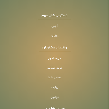
دسترسی های مهم
آجیل
زعفران
راهنمای مشتریان
خرید آجیل
خرید خشکبار
تماس با ما
درباره ما
قوانین