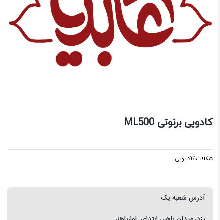
کادویی برنوتی ML500
شکلات کاکایویی
آدرس شعبه یک
یزد، میدان باهنر، ابتدای بلوارباهنر