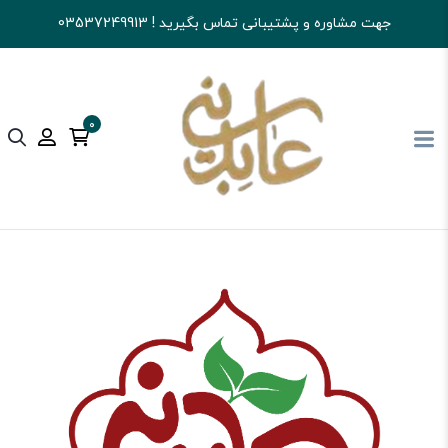
جهت مشاوره و پشتیبانی تماس بگیرید ! 03537249913
0
آجیل و خشکبار عابدینی
شکلات
شکلات کاکایویی