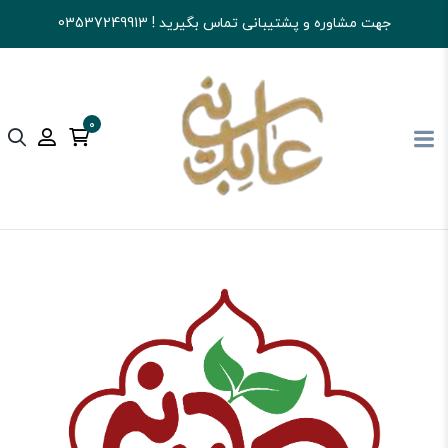
جهت مشاوره و پشتیبانی تماس بگیرید ! 03537249913
0
آجیل و خشکبار عابدینی
تنقلات
گز و سوهان و...