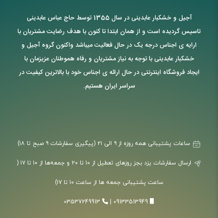
آجیل و خشکبار عابدینی در سال 1355 توسط حاج عباس عابدینی
تاسیس گردیده است و از همان ابتدا تا کنون با هدف رضایت مشتریان با
ارایه ی اجناس درجه یک در حال فعالیت میباشد واکنون گروه آجیل و
خشکبار عابدینی با توجه به نیاز مشتریان و رفاه هموطنان عزیزمان با
ایجاد فروشگاه اینترنتی در حال ارائه ی اجناس خود با بالاترین کیفیت در
سراسر ایران هستیم.
ساعات پشتیبانی همه روزه از ۹ الی ۲۱ (پیگیری سفارشات ۹ صبح تا ۱۸)
ارسال سفارشات یزد بجز روزهای تعطیل از ۱۰ تا ۲۰ و جمعه‌ها از ۱۰ تا ۱۷ (
ساعت پشتیبانی جمعه ها از ساعت ۱۰ تا ۱۷)
03537249913
|
09133513949