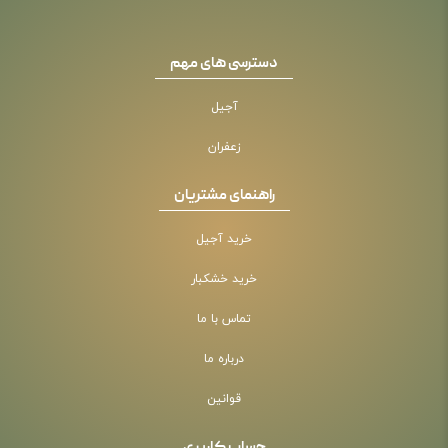
دسترسی های مهم
آجیل
زعفران
راهنمای مشتریان
خرید آجیل
خرید خشکبار
تماس با ما
درباره ما
قوانین