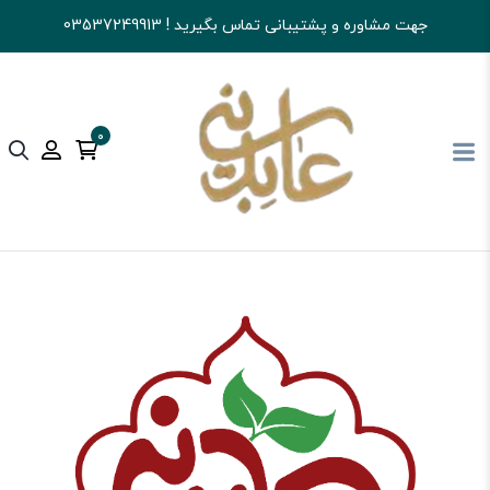
جهت مشاوره و پشتیبانی تماس بگیرید ! 03537249913
0
آجیل و خشکبار عابدینی
کالای اساسی و خواربار
عسل و روغن