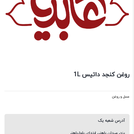
روغن کنجد داتیس 1L
عسل و روغن
آدرس شعبه یک
یزد، میدان باهنر، ابتدای بلوارباهنر