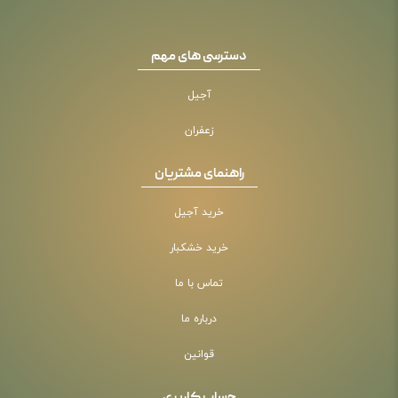
دسترسی های مهم
آجیل
زعفران
راهنمای مشتریان
خرید آجیل
خرید خشکبار
تماس با ما
درباره ما
قوانین