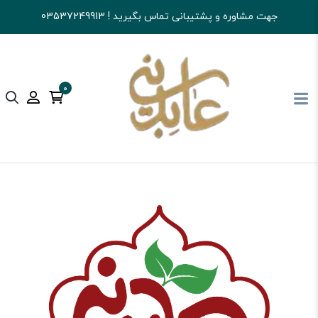
جهت مشاوره و پشتیبانی تماس بگیرید ! 03537249913
0
آجیل و خشکبار عابدینی
تنقلات
گز و سوهان و...