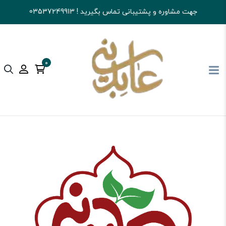
جهت مشاوره و پشتیبانی تماس بگیرید ! 03537249913
0
آجیل و خشکبار عابدینی
قهوه
ترک،یزدی،عربی و غیره