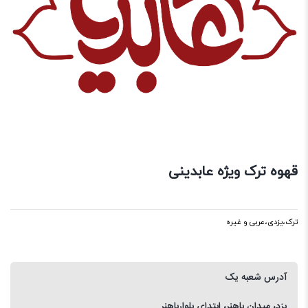
قهوه ترک ویژه عابدینی
ترک،یزدی،عربی و غیره
آدرس شعبه یک
یزد، میدان باهنر، ابتدای بلوارباهنر