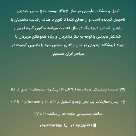
آجیل و خشکبار عابدینی در سال 1355 توسط حاج عباس عابدینی
تاسیس گردیده است و از همان ابتدا تا کنون با هدف رضایت مشتریان با
ارایه ی اجناس درجه یک در حال فعالیت میباشد واکنون گروه آجیل و
خشکبار عابدینی با توجه به نیاز مشتریان و رفاه هموطنان عزیزمان با
ایجاد فروشگاه اینترنتی در حال ارائه ی اجناس خود با بالاترین کیفیت در
سراسر ایران هستیم.
ساعات پشتیبانی همه روزه از ۹ الی ۲۱ (پیگیری سفارشات ۹ صبح تا ۱۸)
ارسال سفارشات یزد بجز روزهای تعطیل از ۱۰ تا ۲۰ و جمعه‌ها از ۱۰ تا ۱۷ (
ساعت پشتیبانی جمعه ها از ساعت ۱۰ تا ۱۷)
03537249913
|
09133513949