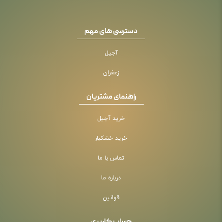
دسترسی های مهم
آجیل
زعفران
راهنمای مشتریان
خرید آجیل
خرید خشکبار
تماس با ما
درباره ما
قوانین