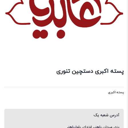
پسته اکبری دستچین تنوری
پسته اکبری
آدرس شعبه یک
یزد، میدان باهنر، ابتدای بلوارباهنر