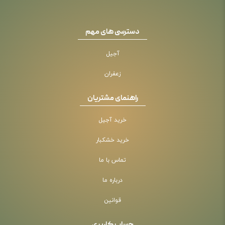
دسترسی های مهم
آجیل
زعفران
راهنمای مشتریان
خرید آجیل
خرید خشکبار
تماس با ما
درباره ما
قوانین