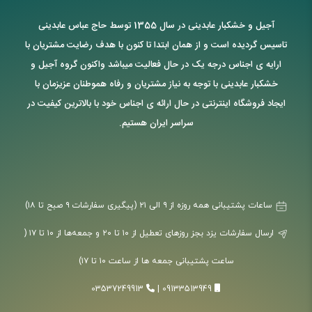
آجیل و خشکبار عابدینی در سال 1355 توسط حاج عباس عابدینی
تاسیس گردیده است و از همان ابتدا تا کنون با هدف رضایت مشتریان با
ارایه ی اجناس درجه یک در حال فعالیت میباشد واکنون گروه آجیل و
خشکبار عابدینی با توجه به نیاز مشتریان و رفاه هموطنان عزیزمان با
ایجاد فروشگاه اینترنتی در حال ارائه ی اجناس خود با بالاترین کیفیت در
سراسر ایران هستیم.
ساعات پشتیبانی همه روزه از ۹ الی ۲۱ (پیگیری سفارشات ۹ صبح تا ۱۸)
ارسال سفارشات یزد بجز روزهای تعطیل از ۱۰ تا ۲۰ و جمعه‌ها از ۱۰ تا ۱۷ (
ساعت پشتیبانی جمعه ها از ساعت ۱۰ تا ۱۷)
03537249913
|
09133513949