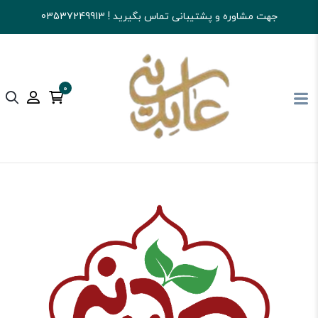
جهت مشاوره و پشتیبانی تماس بگیرید ! 03537249913
0
آجیل و خشکبار عابدینی
خرید آجیل
پسته
پسته اکبری