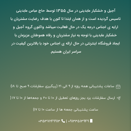
آجیل و خشکبار عابدینی در سال 1355 توسط حاج عباس عابدینی
تاسیس گردیده است و از همان ابتدا تا کنون با هدف رضایت مشتریان با
ارایه ی اجناس درجه یک در حال فعالیت میباشد واکنون گروه آجیل و
خشکبار عابدینی با توجه به نیاز مشتریان و رفاه هموطنان عزیزمان با
ایجاد فروشگاه اینترنتی در حال ارائه ی اجناس خود با بالاترین کیفیت در
سراسر ایران هستیم.
ساعات پشتیبانی همه روزه از ۹ الی ۲۱ (پیگیری سفارشات ۹ صبح تا ۱۸)
ارسال سفارشات یزد بجز روزهای تعطیل از ۱۰ تا ۲۰ و جمعه‌ها از ۱۰ تا ۱۷ (
ساعت پشتیبانی جمعه ها از ساعت ۱۰ تا ۱۷)
03537249913
|
09133513949