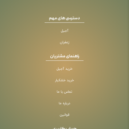
دسترسی های مهم
آجیل
زعفران
راهنمای مشتریان
خرید آجیل
خرید خشکبار
تماس با ما
درباره ما
قوانین