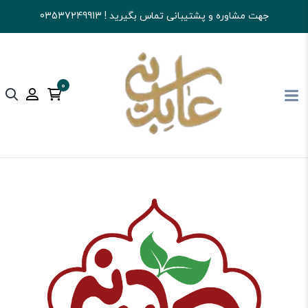
جهت مشاوره و پشتیبانی تماس بگیرید ! 03537249913
0
آجیل و خشکبار عابدینی
خرید آجیل
آجیل های مخلوط
آجیل مخلوط مغز