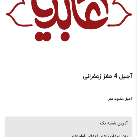
آجیل 4 مغز زعفرانی
آجیل مخلوط مغز
آدرس شعبه یک
یزد، میدان باهنر، ابتدای بلوارباهنر