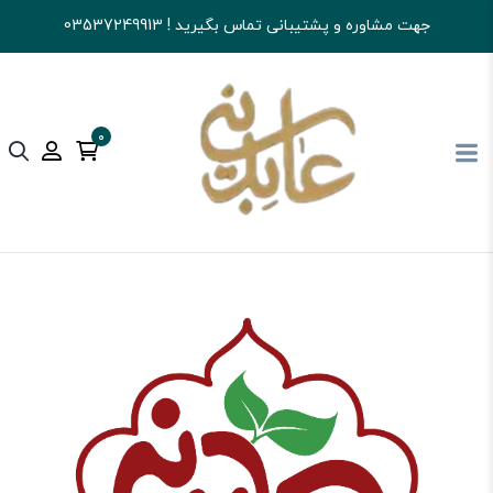
جهت مشاوره و پشتیبانی تماس بگیرید ! 03537249913
0
آجیل و خشکبار عابدینی
تنقلات
نبات و آبنبات