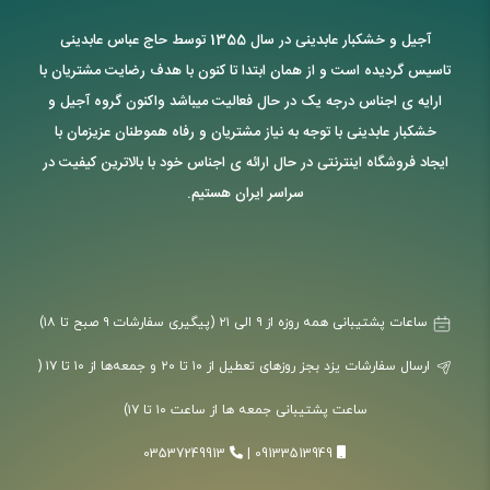
آجیل و خشکبار عابدینی در سال 1355 توسط حاج عباس عابدینی
تاسیس گردیده است و از همان ابتدا تا کنون با هدف رضایت مشتریان با
ارایه ی اجناس درجه یک در حال فعالیت میباشد واکنون گروه آجیل و
خشکبار عابدینی با توجه به نیاز مشتریان و رفاه هموطنان عزیزمان با
ایجاد فروشگاه اینترنتی در حال ارائه ی اجناس خود با بالاترین کیفیت در
سراسر ایران هستیم.
ساعات پشتیبانی همه روزه از ۹ الی ۲۱ (پیگیری سفارشات ۹ صبح تا ۱۸)
ارسال سفارشات یزد بجز روزهای تعطیل از ۱۰ تا ۲۰ و جمعه‌ها از ۱۰ تا ۱۷ (
ساعت پشتیبانی جمعه ها از ساعت ۱۰ تا ۱۷)
03537249913
|
09133513949