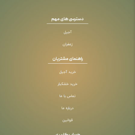
دسترسی های مهم
آجیل
زعفران
راهنمای مشتریان
خرید آجیل
خرید خشکبار
تماس با ما
درباره ما
قوانین