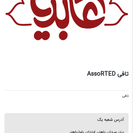
تافی AssoRTED
تافی
آدرس شعبه یک
یزد، میدان باهنر، ابتدای بلوارباهنر