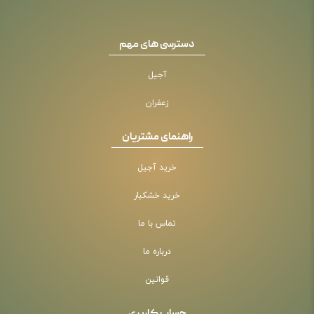
دسترسی های مهم
آجیل
زعفران
راهنمای مشتریان
خرید آجیل
خرید خشکبار
تماس با ما
درباره ما
قوانین