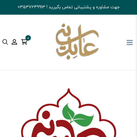
جهت مشاوره و پشتیبانی تماس بگیرید ! 03537249913
0
آجیل و خشکبار عابدینی
شکلات
تافی