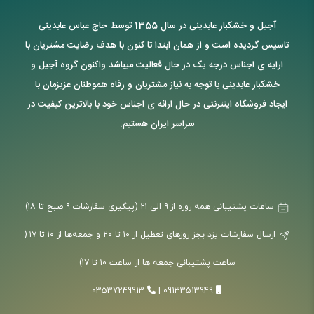
آجیل و خشکبار عابدینی در سال 1355 توسط حاج عباس عابدینی
تاسیس گردیده است و از همان ابتدا تا کنون با هدف رضایت مشتریان با
ارایه ی اجناس درجه یک در حال فعالیت میباشد واکنون گروه آجیل و
خشکبار عابدینی با توجه به نیاز مشتریان و رفاه هموطنان عزیزمان با
ایجاد فروشگاه اینترنتی در حال ارائه ی اجناس خود با بالاترین کیفیت در
سراسر ایران هستیم.
ساعات پشتیبانی همه روزه از ۹ الی ۲۱ (پیگیری سفارشات ۹ صبح تا ۱۸)
ارسال سفارشات یزد بجز روزهای تعطیل از ۱۰ تا ۲۰ و جمعه‌ها از ۱۰ تا ۱۷ (
ساعت پشتیبانی جمعه ها از ساعت ۱۰ تا ۱۷)
03537249913
|
09133513949