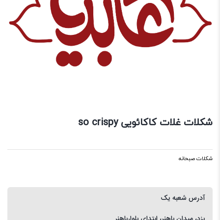
شکلات غلات کاکائویی so crispy
شکلات صبحانه
آدرس شعبه یک
یزد، میدان باهنر، ابتدای بلوارباهنر