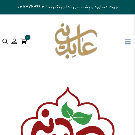
جهت مشاوره و پشتیبانی تماس بگیرید ! 03537249913
0
آجیل و خشکبار عابدینی
شکلات
شکلات صبحانه