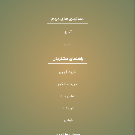
دسترسی های مهم
آجیل
زعفران
راهنمای مشتریان
خرید آجیل
خرید خشکبار
تماس با ما
درباره ما
قوانین