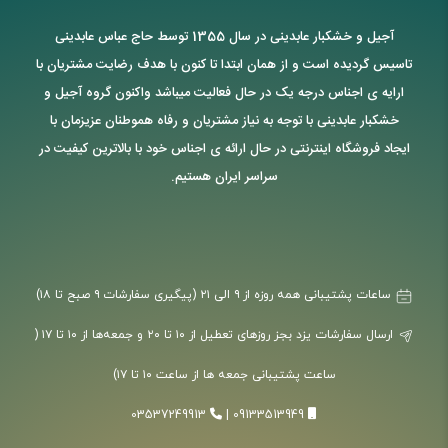
آجیل و خشکبار عابدینی در سال 1355 توسط حاج عباس عابدینی
تاسیس گردیده است و از همان ابتدا تا کنون با هدف رضایت مشتریان با
ارایه ی اجناس درجه یک در حال فعالیت میباشد واکنون گروه آجیل و
خشکبار عابدینی با توجه به نیاز مشتریان و رفاه هموطنان عزیزمان با
ایجاد فروشگاه اینترنتی در حال ارائه ی اجناس خود با بالاترین کیفیت در
سراسر ایران هستیم.
ساعات پشتیبانی همه روزه از ۹ الی ۲۱ (پیگیری سفارشات ۹ صبح تا ۱۸)
ارسال سفارشات یزد بجز روزهای تعطیل از ۱۰ تا ۲۰ و جمعه‌ها از ۱۰ تا ۱۷ (
ساعت پشتیبانی جمعه ها از ساعت ۱۰ تا ۱۷)
03537249913
|
09133513949