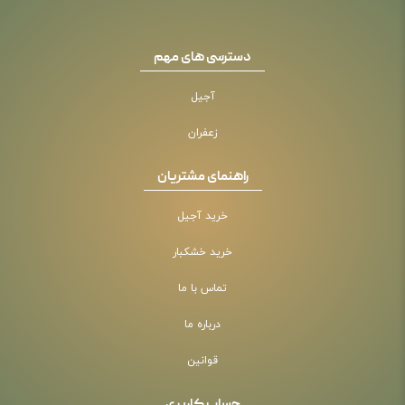
دسترسی های مهم
آجیل
زعفران
راهنمای مشتریان
خرید آجیل
خرید خشکبار
تماس با ما
درباره ما
قوانین