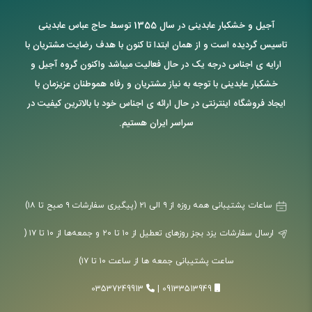
آجیل و خشکبار عابدینی در سال 1355 توسط حاج عباس عابدینی
تاسیس گردیده است و از همان ابتدا تا کنون با هدف رضایت مشتریان با
ارایه ی اجناس درجه یک در حال فعالیت میباشد واکنون گروه آجیل و
خشکبار عابدینی با توجه به نیاز مشتریان و رفاه هموطنان عزیزمان با
ایجاد فروشگاه اینترنتی در حال ارائه ی اجناس خود با بالاترین کیفیت در
سراسر ایران هستیم.
ساعات پشتیبانی همه روزه از ۹ الی ۲۱ (پیگیری سفارشات ۹ صبح تا ۱۸)
ارسال سفارشات یزد بجز روزهای تعطیل از ۱۰ تا ۲۰ و جمعه‌ها از ۱۰ تا ۱۷ (
ساعت پشتیبانی جمعه ها از ساعت ۱۰ تا ۱۷)
03537249913
|
09133513949