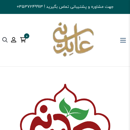
جهت مشاوره و پشتیبانی تماس بگیرید ! 03537249913
0
آجیل و خشکبار عابدینی
قهوه
اسپرسو و فرانسه و...