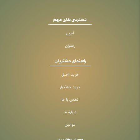
دسترسی های مهم
آجیل
زعفران
راهنمای مشتریان
خرید آجیل
خرید خشکبار
تماس با ما
درباره ما
قوانین