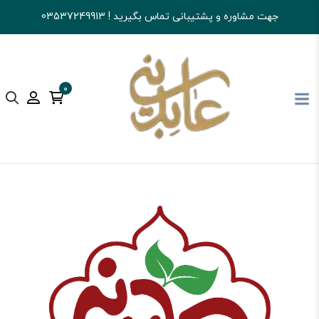
جهت مشاوره و پشتیبانی تماس بگیرید ! 03537249913
0
آجیل و خشکبار عابدینی
قهوه
سایر فرآورده های قهوه