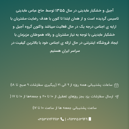
آجیل و خشکبار عابدینی در سال 1355 توسط حاج عباس عابدینی
تاسیس گردیده است و از همان ابتدا تا کنون با هدف رضایت مشتریان با
ارایه ی اجناس درجه یک در حال فعالیت میباشد واکنون گروه آجیل و
خشکبار عابدینی با توجه به نیاز مشتریان و رفاه هموطنان عزیزمان با
ایجاد فروشگاه اینترنتی در حال ارائه ی اجناس خود با بالاترین کیفیت در
سراسر ایران هستیم.
ساعات پشتیبانی همه روزه از ۹ الی ۲۱ (پیگیری سفارشات ۹ صبح تا ۱۸)
ارسال سفارشات یزد بجز روزهای تعطیل از ۱۰ تا ۲۰ و جمعه‌ها از ۱۰ تا ۱۷ (
ساعت پشتیبانی جمعه ها از ساعت ۱۰ تا ۱۷)
03537249913
|
09133513949