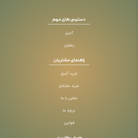
دسترسی های مهم
آجیل
زعفران
راهنمای مشتریان
خرید آجیل
خرید خشکبار
تماس با ما
درباره ما
قوانین