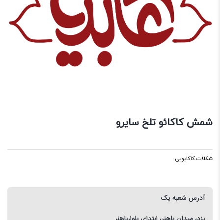
شمش کاکائو تلخ سایرو
شکلات کاکایویی
آدرس شعبه یک
یزد، میدان باهنر، ابتدای بلوارباهنر