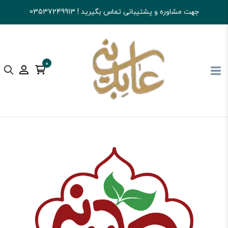
جهت مشاوره و پشتیبانی تماس بگیرید ! 03537249913
0
آجیل و خشکبار عابدینی
شکلات
شکلات کاکایویی