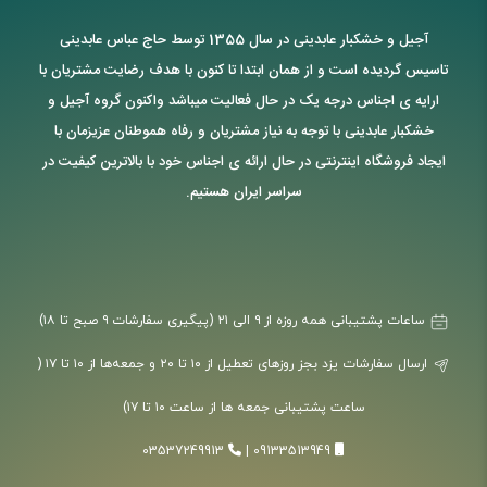
آجیل و خشکبار عابدینی در سال 1355 توسط حاج عباس عابدینی
تاسیس گردیده است و از همان ابتدا تا کنون با هدف رضایت مشتریان با
ارایه ی اجناس درجه یک در حال فعالیت میباشد واکنون گروه آجیل و
خشکبار عابدینی با توجه به نیاز مشتریان و رفاه هموطنان عزیزمان با
ایجاد فروشگاه اینترنتی در حال ارائه ی اجناس خود با بالاترین کیفیت در
سراسر ایران هستیم.
ساعات پشتیبانی همه روزه از ۹ الی ۲۱ (پیگیری سفارشات ۹ صبح تا ۱۸)
ارسال سفارشات یزد بجز روزهای تعطیل از ۱۰ تا ۲۰ و جمعه‌ها از ۱۰ تا ۱۷ (
ساعت پشتیبانی جمعه ها از ساعت ۱۰ تا ۱۷)
03537249913
|
09133513949