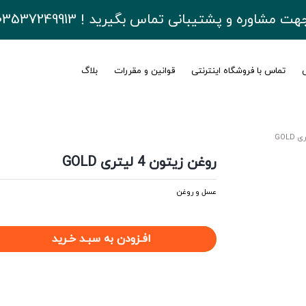
هت مشاوره و پشتیبانی تماس بگیرید ! 03537249913
ی
تماس با فروشگاه اینترنتی
قوانین و مقررات
بلاگ
روغن زیتون 4 لیتری GOLD
عسل و روغن
افـزودن به سبـد خـرید