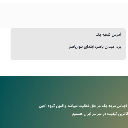
آدرس شعبه یک
یزد، میدان باهنر، ابتدای بلوارباهنر
ن با ارایه ی اجناس درجه یک در حال فعالیت میباشد واکنون گروه آجیل
بالاترین کیفیت در سراسر ایران هستیم.