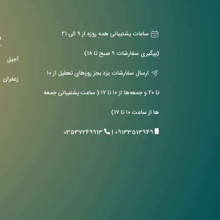
ساعات پشتیبانی همه روزه از ۹ الی ۲۱
د
(پیگیری سفارشات ۹ صبح تا ۱۸)
آجیل
ارسال سفارشات یزد بجز روزهای تعطیل از ۱۰
زعفران
تا ۲۰ و جمعه‌ها از ۱۰ تا ۱۷ ( ساعت پشتیبانی جمعه
ها از ساعت ۱۰ تا ۱۷)
03537249913
|
09133513949