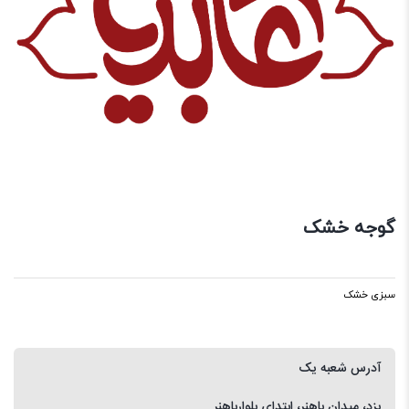
گوجه خشک
سبزی خشک
آدرس شعبه یک
یزد، میدان باهنر، ابتدای بلوارباهنر