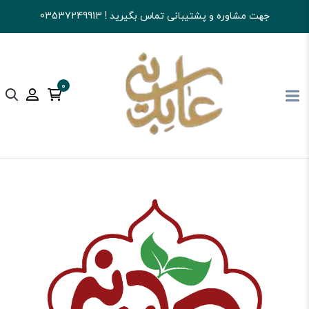
جهت مشاوره و پشتیبانی تماس بگیرید ! 03537249913
0
آجیل و خشکبار عابدینی
کالای اساسی و خواربار
سبزی خشک