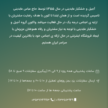
آجیل و خشکبار عابدینی در سال 1355 توسط حاج عباس عابدینی
تاسیس گردیده است و از همان ابتدا تا کنون با هدف رضایت مشتریان با
ارایه ی اجناس درجه یک در حال فعالیت میباشد واکنون گروه آجیل و
خشکبار عابدینی با توجه به نیاز مشتریان و رفاه هموطنان عزیزمان با
ایجاد فروشگاه اینترنتی در حال ارائه ی اجناس خود با بالاترین کیفیت در
سراسر ایران هستیم.
ساعات پشتیبانی همه روزه از ۹ الی ۲۱ (پیگیری سفارشات ۹ صبح تا ۱۸)
ارسال سفارشات یزد بجز روزهای تعطیل از ۱۰ تا ۲۰ و جمعه‌ها از ۱۰ تا ۱۷ (
ساعت پشتیبانی جمعه ها از ساعت ۱۰ تا ۱۷)
03537249913
|
09133513949