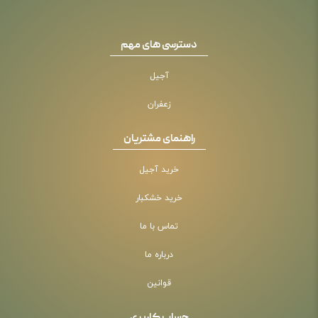
دسترسی های مهم
آجیل
زعفران
راهنمای مشتریان
خرید آجیل
خرید خشکبار
تماس با ما
درباره ما
قوانین