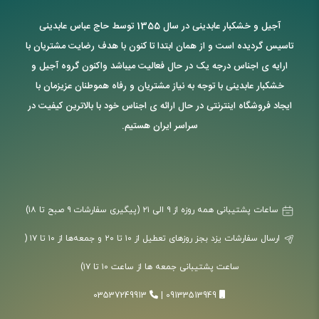
آجیل و خشکبار عابدینی در سال 1355 توسط حاج عباس عابدینی
تاسیس گردیده است و از همان ابتدا تا کنون با هدف رضایت مشتریان با
ارایه ی اجناس درجه یک در حال فعالیت میباشد واکنون گروه آجیل و
خشکبار عابدینی با توجه به نیاز مشتریان و رفاه هموطنان عزیزمان با
ایجاد فروشگاه اینترنتی در حال ارائه ی اجناس خود با بالاترین کیفیت در
سراسر ایران هستیم.
ساعات پشتیبانی همه روزه از ۹ الی ۲۱ (پیگیری سفارشات ۹ صبح تا ۱۸)
ارسال سفارشات یزد بجز روزهای تعطیل از ۱۰ تا ۲۰ و جمعه‌ها از ۱۰ تا ۱۷ (
ساعت پشتیبانی جمعه ها از ساعت ۱۰ تا ۱۷)
03537249913
|
09133513949