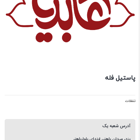
پاستیل فله
تنقلات
آدرس شعبه یک
یزد، میدان باهنر، ابتدای بلوارباهنر