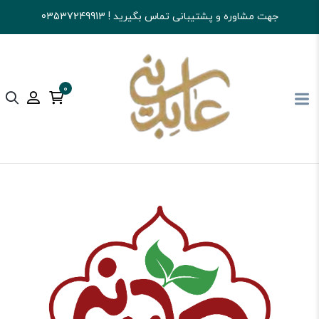
جهت مشاوره و پشتیبانی تماس بگیرید ! 03537249913
0
آجیل و خشکبار عابدینی
تنقلات
تنقلات