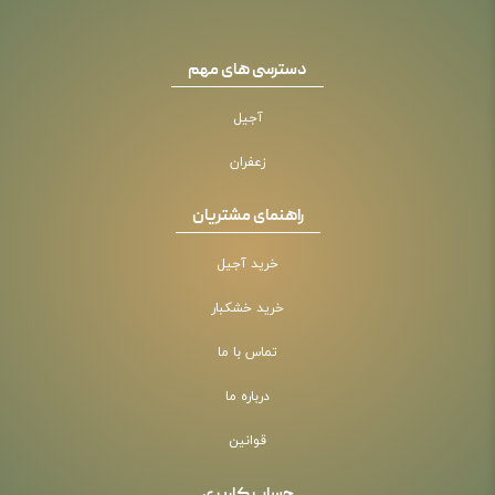
دسترسی های مهم
آجیل
زعفران
راهنمای مشتریان
خرید آجیل
خرید خشکبار
تماس با ما
درباره ما
قوانین