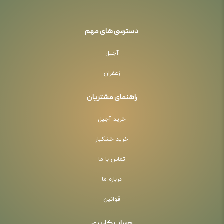
دسترسی های مهم
آجیل
زعفران
راهنمای مشتریان
خرید آجیل
خرید خشکبار
تماس با ما
درباره ما
قوانین