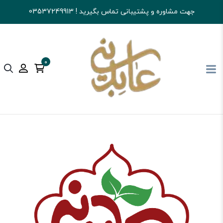
جهت مشاوره و پشتیبانی تماس بگیرید ! 03537249913
0
آجیل و خشکبار عابدینی
کالای اساسی و خواربار
عسل و روغن