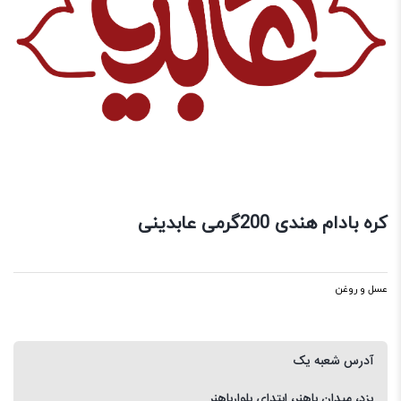
کره بادام هندی 200گرمی عابدینی
عسل و روغن
آدرس شعبه یک
یزد، میدان باهنر، ابتدای بلوارباهنر