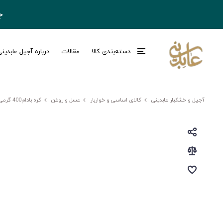
ج
دسته‌بندی کالا
مقالات
درباره آجیل عابدین
آجیل و خشکبار عابدینی
کالای اساسی و خواربار
عسل و روغن
کره بادام400 گرمی عابدینی