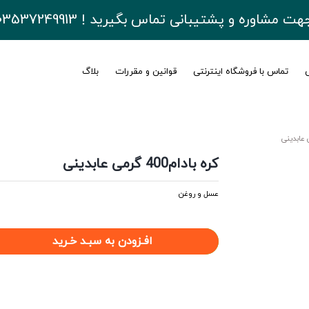
هت مشاوره و پشتیبانی تماس بگیرید ! 03537249913
ی
تماس با فروشگاه اینترنتی
قوانین و مقررات
بلاگ
کره بادام400 گرمی عابدینی
عسل و روغن
افـزودن به سبـد خـرید