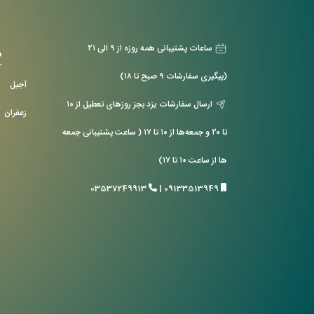
ساعات پشتیبانی همه روزه از ۹ الی ۲۱
د
(پیگیری سفارشات ۹ صبح تا ۱۸)
آجیل
ارسال سفارشات یزد بجز روزهای تعطیل از ۱۰
زعفران
تا ۲۰ و جمعه‌ها از ۱۰ تا ۱۷ ( ساعت پشتیبانی جمعه
ها از ساعت ۱۰ تا ۱۷)
03537249913
|
09133513949