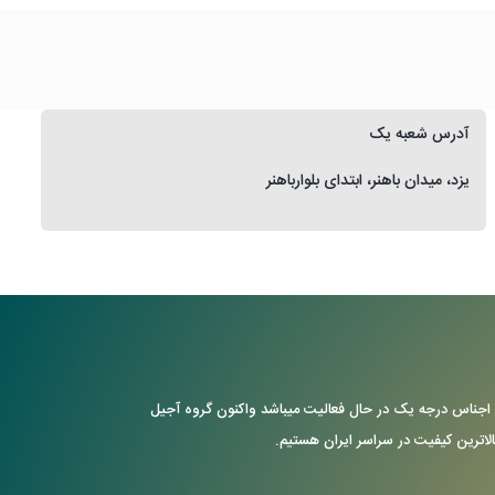
آدرس شعبه یک
یزد، میدان باهنر، ابتدای بلوارباهنر
ن با ارایه ی اجناس درجه یک در حال فعالیت میباشد واکنون گروه آجیل
بالاترین کیفیت در سراسر ایران هستیم.