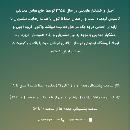
آجیل و خشکبار عابدینی در سال 1355 توسط حاج عباس عابدینی
تاسیس گردیده است و از همان ابتدا تا کنون با هدف رضایت مشتریان با
ارایه ی اجناس درجه یک در حال فعالیت میباشد واکنون گروه آجیل و
خشکبار عابدینی با توجه به نیاز مشتریان و رفاه هموطنان عزیزمان با
ایجاد فروشگاه اینترنتی در حال ارائه ی اجناس خود با بالاترین کیفیت در
سراسر ایران هستیم.
ساعات پشتیبانی همه روزه از ۹ الی ۲۱ (پیگیری سفارشات ۹ صبح تا ۱۸)
ارسال سفارشات یزد بجز روزهای تعطیل از ۱۰ تا ۲۰ و جمعه‌ها از ۱۰ تا ۱۷ (
ساعت پشتیبانی جمعه ها از ساعت ۱۰ تا ۱۷)
03537249913
|
09133513949