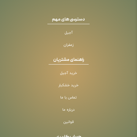
دسترسی های مهم
آجیل
زعفران
راهنمای مشتریان
خرید آجیل
خرید خشکبار
تماس با ما
درباره ما
قوانین