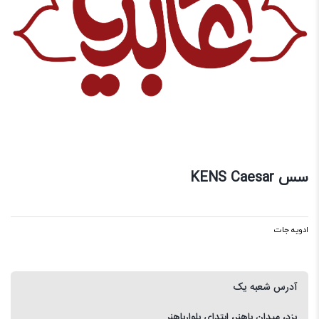
سس KENS Caesar
ادویه جات
آدرس شعبه یک
یزد، میدان باهنر، ابتدای بلوارباهنر