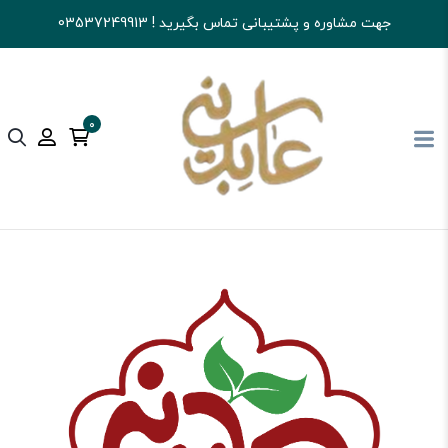
جهت مشاوره و پشتیبانی تماس بگیرید ! 03537249913
0
آجیل و خشکبار عابدینی
کالای اساسی و خواربار
ادویه جات