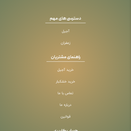
دسترسی های مهم
آجیل
زعفران
راهنمای مشتریان
خرید آجیل
خرید خشکبار
تماس با ما
درباره ما
قوانین