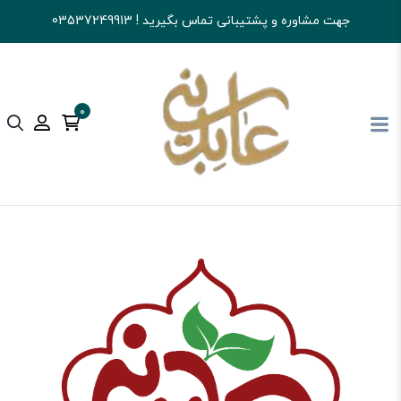
جهت مشاوره و پشتیبانی تماس بگیرید ! 03537249913
0
آجیل و خشکبار عابدینی
کالای اساسی و خواربار
ادویه جات