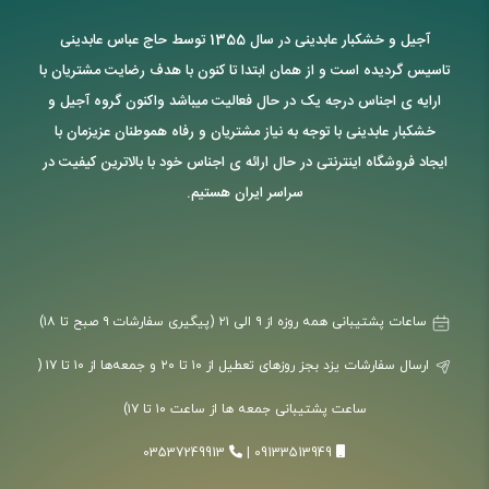
آجیل و خشکبار عابدینی در سال 1355 توسط حاج عباس عابدینی
تاسیس گردیده است و از همان ابتدا تا کنون با هدف رضایت مشتریان با
ارایه ی اجناس درجه یک در حال فعالیت میباشد واکنون گروه آجیل و
خشکبار عابدینی با توجه به نیاز مشتریان و رفاه هموطنان عزیزمان با
ایجاد فروشگاه اینترنتی در حال ارائه ی اجناس خود با بالاترین کیفیت در
سراسر ایران هستیم.
ساعات پشتیبانی همه روزه از ۹ الی ۲۱ (پیگیری سفارشات ۹ صبح تا ۱۸)
ارسال سفارشات یزد بجز روزهای تعطیل از ۱۰ تا ۲۰ و جمعه‌ها از ۱۰ تا ۱۷ (
ساعت پشتیبانی جمعه ها از ساعت ۱۰ تا ۱۷)
03537249913
|
09133513949