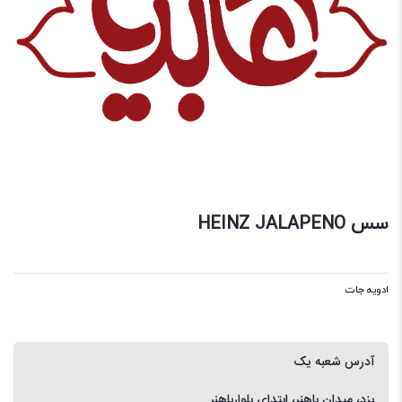
سس HEINZ JALAPENO
ادویه جات
آدرس شعبه یک
یزد، میدان باهنر، ابتدای بلوارباهنر