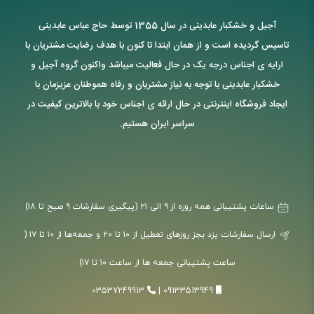
آجیل و خشکبار عابدینی در سال 1355 توسط حاج عباس عابدینی
تاسیس گردیده است و از همان ابتدا تا کنون با هدف رضایت مشتریان با
ارایه ی اجناس درجه یک در حال فعالیت میباشد واکنون گروه آجیل و
خشکبار عابدینی با توجه به نیاز مشتریان و رفاه هموطنان عزیزمان با
ایجاد فروشگاه اینترنتی در حال ارائه ی اجناس خود با بالاترین کیفیت در
سراسر ایران هستیم.
ساعات پشتیبانی همه روزه از ۹ الی ۲۱ (پیگیری سفارشات ۹ صبح تا ۱۸)
ارسال سفارشات یزد بجز روزهای تعطیل از ۱۰ تا ۲۰ و جمعه‌ها از ۱۰ تا ۱۷ (
ساعت پشتیبانی جمعه ها از ساعت ۱۰ تا ۱۷)
03537249913
|
09133513949