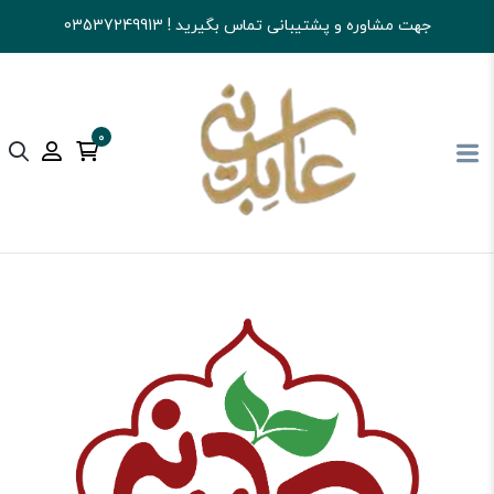
جهت مشاوره و پشتیبانی تماس بگیرید ! 03537249913
0
آجیل و خشکبار عابدینی
تنقلات
تنقلات