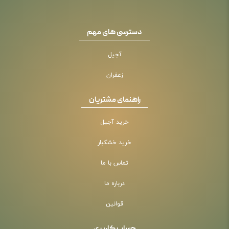
دسترسی های مهم
آجیل
زعفران
راهنمای مشتریان
خرید آجیل
خرید خشکبار
تماس با ما
درباره ما
قوانین