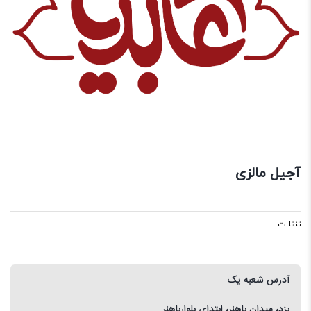
آجیل مالزی
تنقلات
آدرس شعبه یک
یزد، میدان باهنر، ابتدای بلوارباهنر