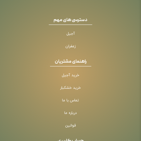
دسترسی های مهم
آجیل
زعفران
راهنمای مشتریان
خرید آجیل
خرید خشکبار
تماس با ما
درباره ما
قوانین