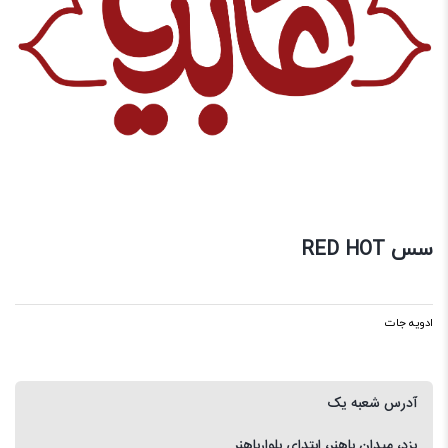
سس RED HOT
ادویه جات
آدرس شعبه یک
یزد، میدان باهنر، ابتدای بلوارباهنر