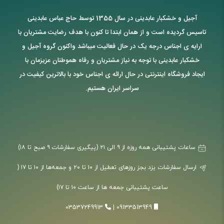
آجیل و خشکبار عابدینی در سال 1355 توسط حاج عباس عابدینی
تاسیس گردیده است و از همان ابتدا تا کنون با هدف رضایت مشتریان با
ارایه ی اجناس درجه یک در حال فعالیت میباشد واکنون گروه آجیل و
خشکبار عابدینی با توجه به نیاز مشتریان و رفاه هموطنان عزیزمان با
ایجاد فروشگاه اینترنتی در حال ارائه ی اجناس خود با بالاترین کیفیت در
سراسر ایران هستیم.
ساعات پشتیبانی همه روزه از ۹ الی ۲۱ (پیگیری سفارشات ۹ صبح تا ۱۸)
ارسال سفارشات یزد بجز روزهای تعطیل از ۱۰ تا ۲۰ و جمعه‌ها از ۱۰ تا ۱۷ (
ساعت پشتیبانی جمعه ها از ساعت ۱۰ تا ۱۷)
03537249913
|
09133513949