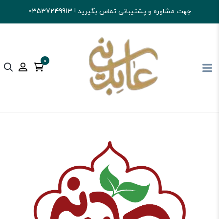
جهت مشاوره و پشتیبانی تماس بگیرید ! 03537249913
0
آجیل و خشکبار عابدینی
کالای اساسی و خواربار
ادویه جات