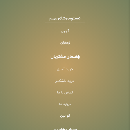
دسترسی های مهم
آجیل
زعفران
راهنمای مشتریان
خرید آجیل
خرید خشکبار
تماس با ما
درباره ما
قوانین