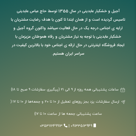
آجیل و خشکبار عابدینی در سال 1355 توسط حاج عباس عابدینی
تاسیس گردیده است و از همان ابتدا تا کنون با هدف رضایت مشتریان با
ارایه ی اجناس درجه یک در حال فعالیت میباشد واکنون گروه آجیل و
خشکبار عابدینی با توجه به نیاز مشتریان و رفاه هموطنان عزیزمان با
ایجاد فروشگاه اینترنتی در حال ارائه ی اجناس خود با بالاترین کیفیت در
سراسر ایران هستیم.
ساعات پشتیبانی همه روزه از ۹ الی ۲۱ (پیگیری سفارشات ۹ صبح تا ۱۸)
ارسال سفارشات یزد بجز روزهای تعطیل از ۱۰ تا ۲۰ و جمعه‌ها از ۱۰ تا ۱۷ (
ساعت پشتیبانی جمعه ها از ساعت ۱۰ تا ۱۷)
03537249913
|
09133513949