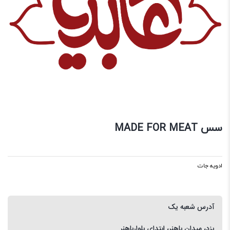
سس MADE FOR MEAT
ادویه جات
آدرس شعبه یک
یزد، میدان باهنر، ابتدای بلوارباهنر