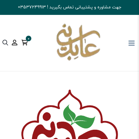
جهت مشاوره و پشتیبانی تماس بگیرید ! 03537249913
0
آجیل و خشکبار عابدینی
کالای اساسی و خواربار
ادویه جات