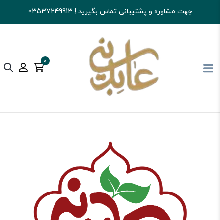
جهت مشاوره و پشتیبانی تماس بگیرید ! 03537249913
0
آجیل و خشکبار عابدینی
کالای اساسی و خواربار
ادویه جات