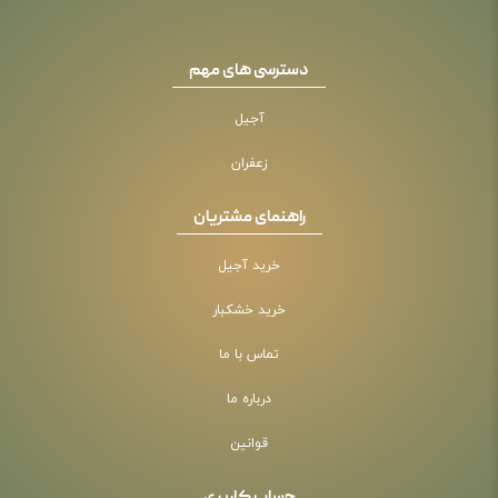
دسترسی های مهم
آجیل
زعفران
راهنمای مشتریان
خرید آجیل
خرید خشکبار
تماس با ما
درباره ما
قوانین