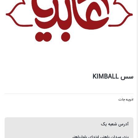
سس KIMBALL
ادویه جات
آدرس شعبه یک
یزد، میدان باهنر، ابتدای بلوارباهنر