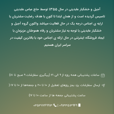
آجیل و خشکبار عابدینی در سال 1355 توسط حاج عباس عابدینی
تاسیس گردیده است و از همان ابتدا تا کنون با هدف رضایت مشتریان با
ارایه ی اجناس درجه یک در حال فعالیت میباشد واکنون گروه آجیل و
خشکبار عابدینی با توجه به نیاز مشتریان و رفاه هموطنان عزیزمان با
ایجاد فروشگاه اینترنتی در حال ارائه ی اجناس خود با بالاترین کیفیت در
سراسر ایران هستیم.
ساعات پشتیبانی همه روزه از ۹ الی ۲۱ (پیگیری سفارشات ۹ صبح تا ۱۸)
ارسال سفارشات یزد بجز روزهای تعطیل از ۱۰ تا ۲۰ و جمعه‌ها از ۱۰ تا ۱۷ (
ساعت پشتیبانی جمعه ها از ساعت ۱۰ تا ۱۷)
03537249913
|
09133513949