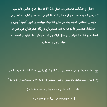
آجیل و خشکبار عابدینی در سال 1355 توسط حاج عباس عابدینی
تاسیس گردیده است و از همان ابتدا تا کنون با هدف رضایت مشتریان با
ارایه ی اجناس درجه یک در حال فعالیت میباشد واکنون گروه آجیل و
خشکبار عابدینی با توجه به نیاز مشتریان و رفاه هموطنان عزیزمان با
ایجاد فروشگاه اینترنتی در حال ارائه ی اجناس خود با بالاترین کیفیت در
سراسر ایران هستیم.
ساعات پشتیبانی همه روزه از ۹ الی ۲۱ (پیگیری سفارشات ۹ صبح تا ۱۸)
ارسال سفارشات یزد بجز روزهای تعطیل از ۱۰ تا ۲۰ و جمعه‌ها از ۱۰ تا ۱۷ (
ساعت پشتیبانی جمعه ها از ساعت ۱۰ تا ۱۷)
03537249913
|
09133513949