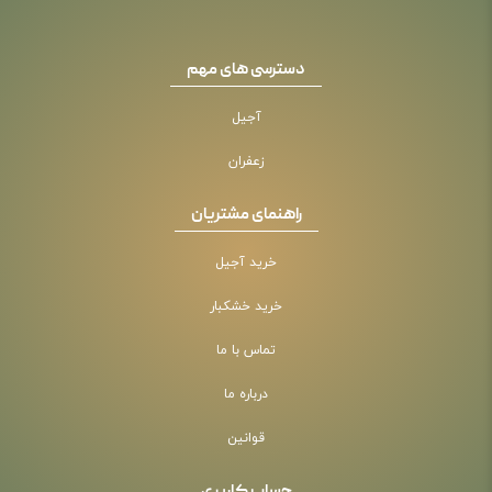
دسترسی های مهم
آجیل
زعفران
راهنمای مشتریان
خرید آجیل
خرید خشکبار
تماس با ما
درباره ما
قوانین