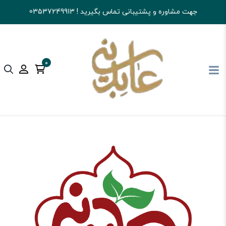
جهت مشاوره و پشتیبانی تماس بگیرید ! 03537249913
0
آجیل و خشکبار عابدینی
کالای اساسی و خواربار
عسل و روغن