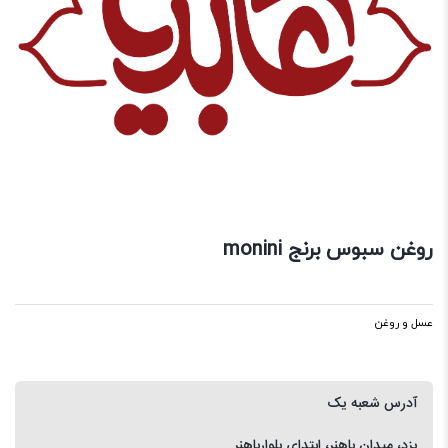
روغن سبوس برنج monini
عسل و روغن
آدرس شعبه یک
یزد، میدان باهنر، ابتدای بلوارباهنر