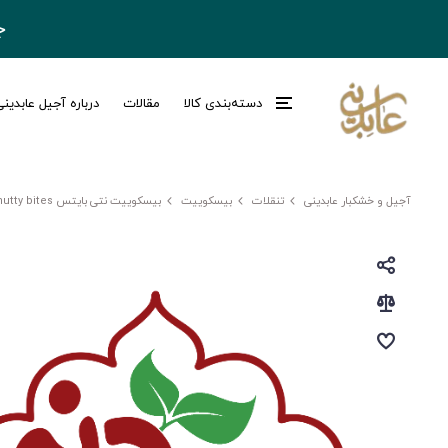
ج
دسته‌بندی کالا
مقالات
درباره آجیل عابدین
آجیل و خشکبار عابدینی
تنقلات
بیسکوییت
بیسکوییت نتی بایتس nutty bites پسته ای