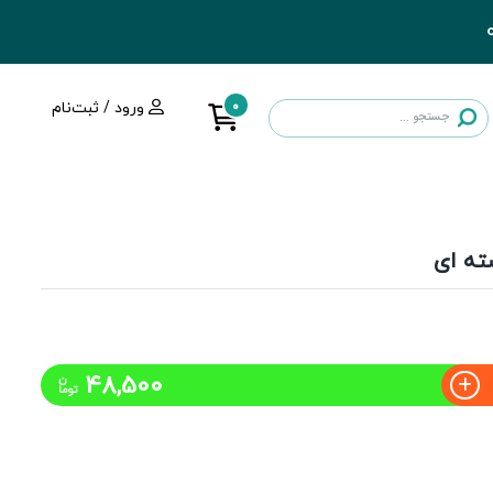
0
ورود / ثبت‌نام
48,500
ن
توما