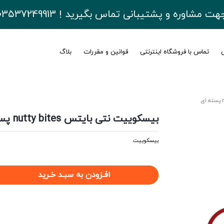
هت مشاوره و پشتیبانی تماس بگیرید ! 03537249913
ی
تماس با فروشگاه اینترنتی
قوانین و مقررات
بلاگ
بیسکوییت نتی بایتس nutty bites پسته ای
بیسکوییت
افـزودن به سبـد خـرید