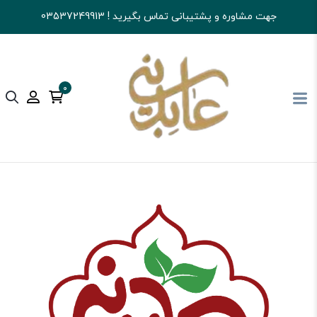
جهت مشاوره و پشتیبانی تماس بگیرید ! 03537249913
0
آجیل و خشکبار عابدینی
شکلات
سایر شکلات ها