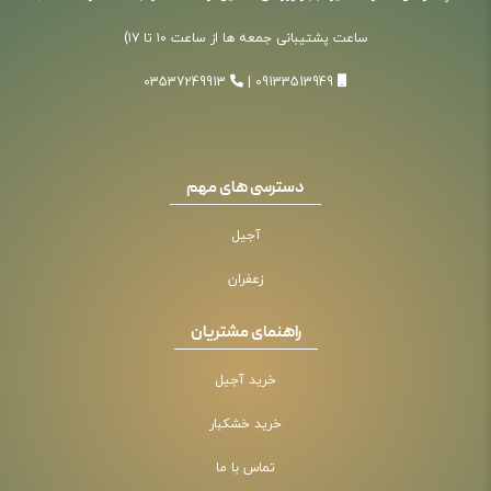
ساعت پشتیبانی جمعه ها از ساعت ۱۰ تا ۱۷)
03537249913
|
09133513949
دسترسی های مهم
آجیل
زعفران
راهنمای مشتریان
خرید آجیل
خرید خشکبار
تماس با ما