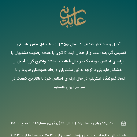
آجیل و خشکبار عابدینی در سال 1355 توسط حاج عباس عابدینی
تاسیس گردیده است و از همان ابتدا تا کنون با هدف رضایت مشتریان با
ارایه ی اجناس درجه یک در حال فعالیت میباشد واکنون گروه آجیل و
خشکبار عابدینی با توجه به نیاز مشتریان و رفاه هموطنان عزیزمان با
ایجاد فروشگاه اینترنتی در حال ارائه ی اجناس خود با بالاترین کیفیت در
سراسر ایران هستیم.
ساعات پشتیبانی همه روزه از ۹ الی ۲۱ (پیگیری سفارشات ۹ صبح تا ۱۸)
ارسال سفارشات یزد بجز روزهای تعطیل از ۱۰ تا ۲۰ و جمعه‌ها از ۱۰ تا ۱۷ (