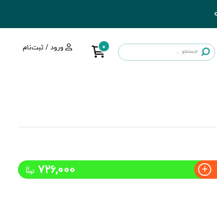
0
ورود / ثبت‌نام
726,000
ن
توما