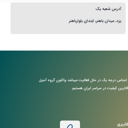
آدرس شعبه یک
یزد، میدان باهنر، ابتدای بلوارباهنر
ن با ارایه ی اجناس درجه یک در حال فعالیت میباشد واکنون گروه آجیل
بالاترین کیفیت در سراسر ایران هستیم.
اربری