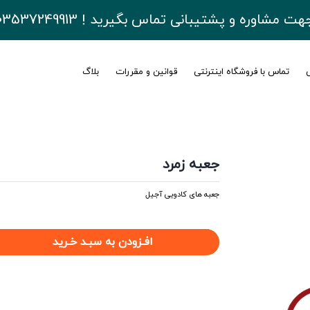
هت مشاوره و پشتیبانی تماس بگیرید ! 03537249913
ی
تماس با فروشگاه اینترنتی
قوانین و مقررات
بلاگ
جعبه زمرد
جعبه های کادویی آجیل
افـزودن به سبـد خـرید