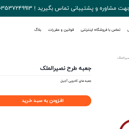
هت مشاوره و پشتیبانی تماس بگیرید ! 03537249913
ی
تماس با فروشگاه اینترنتی
قوانین و مقررات
بلاگ
یرالملک
جعبه طرح نصیرالملک
جعبه های کادویی آجیل
افـزودن به سبـد خـرید