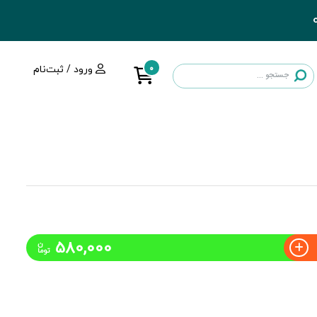
0
ورود / ثبت‌نام
580,000
ن
توما