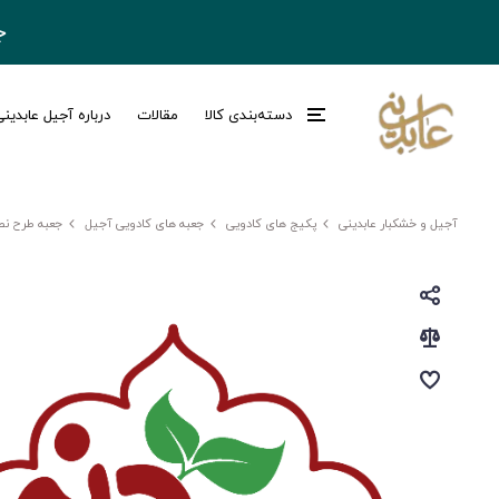
ج
دسته‌بندی کالا
مقالات
درباره آجیل عابدین
آجیل و خشکبار عابدینی
پکیج های کادویی
جعبه های کادویی آجیل
جعبه طرح نص