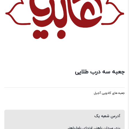
جعبه سه درب طلایی
جعبه های کادویی آجیل
آدرس شعبه یک
یزد، میدان باهنر، ابتدای بلوارباهنر