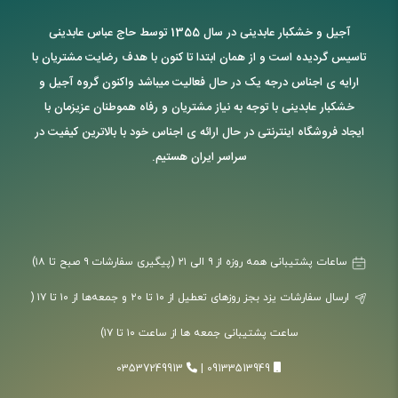
آجیل و خشکبار عابدینی در سال 1355 توسط حاج عباس عابدینی
تاسیس گردیده است و از همان ابتدا تا کنون با هدف رضایت مشتریان با
ارایه ی اجناس درجه یک در حال فعالیت میباشد واکنون گروه آجیل و
خشکبار عابدینی با توجه به نیاز مشتریان و رفاه هموطنان عزیزمان با
ایجاد فروشگاه اینترنتی در حال ارائه ی اجناس خود با بالاترین کیفیت در
سراسر ایران هستیم.
ساعات پشتیبانی همه روزه از ۹ الی ۲۱ (پیگیری سفارشات ۹ صبح تا ۱۸)
ارسال سفارشات یزد بجز روزهای تعطیل از ۱۰ تا ۲۰ و جمعه‌ها از ۱۰ تا ۱۷ (
ساعت پشتیبانی جمعه ها از ساعت ۱۰ تا ۱۷)
03537249913
|
09133513949