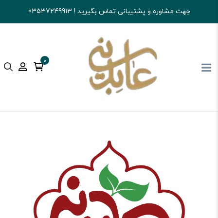
جهت مشاوره و پشتیبانی تماس بگیرید ! 03537249913
0
آجیل و خشکبار عابدینی
پکیج های کادویی
جعبه های کادویی آجیل