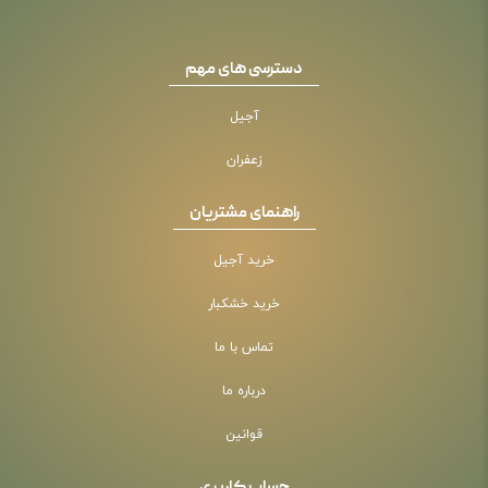
دسترسی های مهم
آجیل
زعفران
راهنمای مشتریان
خرید آجیل
خرید خشکبار
تماس با ما
درباره ما
قوانین