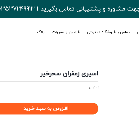
هت مشاوره و پشتیبانی تماس بگیرید ! 03537249913
ی
تماس با فروشگاه اینترنتی
قوانین و مقررات
بلاگ
اسپری زعفران سحرخیر
زعفران
افـزودن به سبـد خـرید