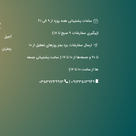
ساعات پشتیبانی همه روزه از ۹ الی ۲۱
د
(پیگیری سفارشات ۹ صبح تا ۱۸)
آجیل
ارسال سفارشات یزد بجز روزهای تعطیل از ۱۰
زعفران
تا ۲۰ و جمعه‌ها از ۱۰ تا ۱۷ ( ساعت پشتیبانی جمعه
ها از ساعت ۱۰ تا ۱۷)
03537249913
|
09133513949