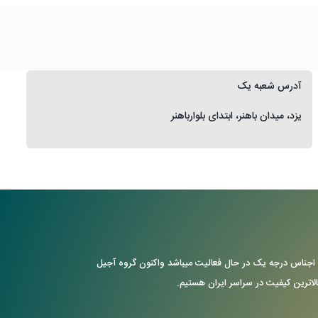
آدرس شعبه یک
یزد، میدان باهنر، ابتدای بلوارباهنر
ن با ارایه ی اجناس درجه یک در حال فعالیت میباشد واکنون گروه آجیل
بالاترین کیفیت در سراسر ایران هستیم.