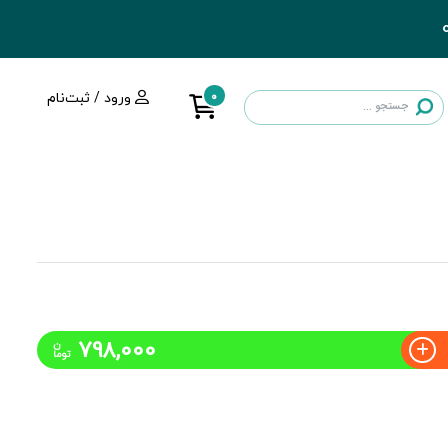
0
ورود / ثبت‌نام
798,000
ن
توما