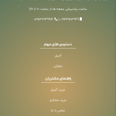
ساعت پشتیبانی جمعه ها از ساعت ۱۰ تا ۱۷)
03537249913
|
09133513949
دسترسی های مهم
آجیل
زعفران
راهنمای مشتریان
خرید آجیل
خرید خشکبار
تماس با ما