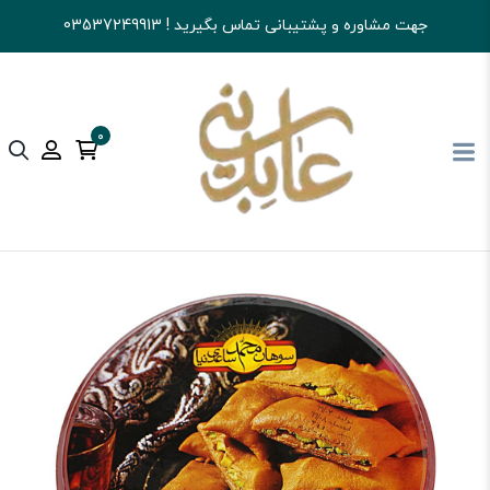
جهت مشاوره و پشتیبانی تماس بگیرید ! 03537249913
0
آجیل و خشکبار عابدینی
تنقلات
گز و سوهان و...