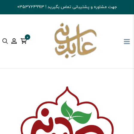
جهت مشاوره و پشتیبانی تماس بگیرید ! 03537249913
0
آجیل و خشکبار عابدینی
تنقلات
گز و سوهان و...