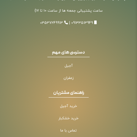
ساعت پشتیبانی جمعه ها از ساعت ۱۰ تا ۱۷)
03537249913
|
09133513949
دسترسی های مهم
آجیل
زعفران
راهنمای مشتریان
خرید آجیل
خرید خشکبار
تماس با ما