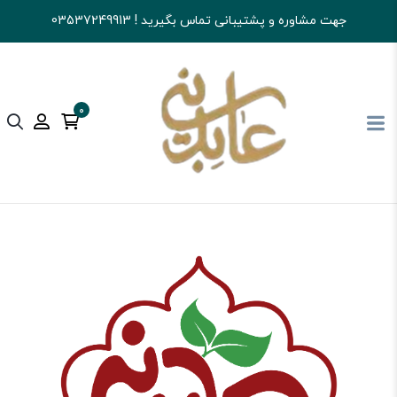
جهت مشاوره و پشتیبانی تماس بگیرید ! 03537249913
0
آجیل و خشکبار عابدینی
شکلات
شکلات کاکایویی