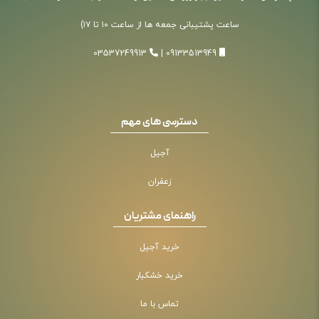
ساعت پشتیبانی جمعه ها از ساعت ۱۰ تا ۱۷)
03537249913
|
09133513949
دسترسی های مهم
آجیل
زعفران
راهنمای مشتریان
خرید آجیل
خرید خشکبار
تماس با ما