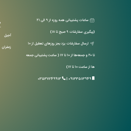
ساعات پشتیبانی همه روزه از ۹ الی ۲۱
د
(پیگیری سفارشات ۹ صبح تا ۱۸)
آجیل
ارسال سفارشات یزد بجز روزهای تعطیل از ۱۰
زعفران
تا ۲۰ و جمعه‌ها از ۱۰ تا ۱۷ ( ساعت پشتیبانی جمعه
ها از ساعت ۱۰ تا ۱۷)
03537249913
|
09133513949