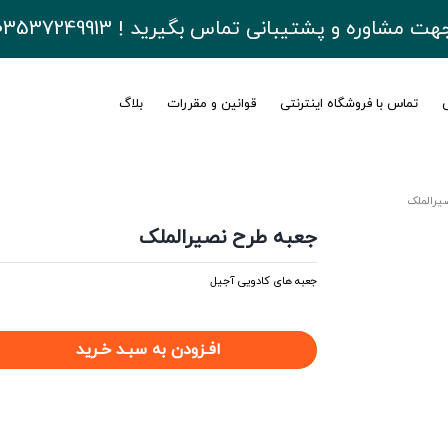
هت مشاوره و پشتیبانی تماس بگیرید ! 03537249913
ی
تماس با فروشگاه اینترنتی
قوانین و مقررات
بلاگ
یرالملک
جعبه طرح نصیرالملک
جعبه های کادویی آجیل
افـزودن به سبـد خـرید