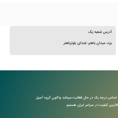
آدرس شعبه یک
یزد، میدان باهنر، ابتدای بلوارباهنر
ن با ارایه ی اجناس درجه یک در حال فعالیت میباشد واکنون گروه آجیل
بالاترین کیفیت در سراسر ایران هستیم.