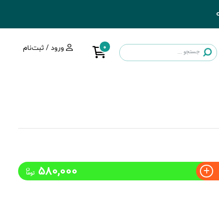
0
ورود / ثبت‌نام
580,000
ن
توما