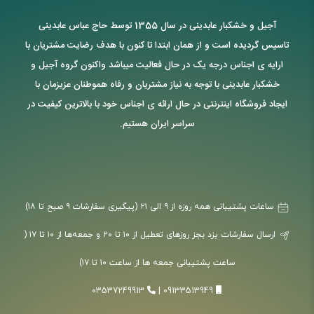
آجیل و خشکبار عابدینی در سال 1355 توسط حاج عباس عابدینی
تاسیس گردیده است و از همان ابتدا تا کنون با هدف رضایت مشتریان با
ارایه ی اجناس درجه یک در حال فعالیت میباشد واکنون گروه آجیل و
خشکبار عابدینی با توجه به نیاز مشتریان و رفاه هموطنان عزیزمان با
ایجاد فروشگاه اینترنتی در حال ارائه ی اجناس خود با بالاترین کیفیت در
سراسر ایران هستیم.
ساعات پشتیبانی همه روزه از ۹ الی ۲۱ (پیگیری سفارشات ۹ صبح تا ۱۸)
ارسال سفارشات یزد بجز روزهای تعطیل از ۱۰ تا ۲۰ و جمعه‌ها از ۱۰ تا ۱۷ (
ساعت پشتیبانی جمعه ها از ساعت ۱۰ تا ۱۷)
03537249913
|
09133513949