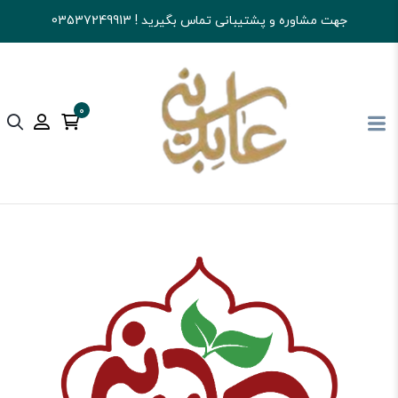
جهت مشاوره و پشتیبانی تماس بگیرید ! 03537249913
0
آجیل و خشکبار عابدینی
قهوه
سایر فرآورده های قهوه