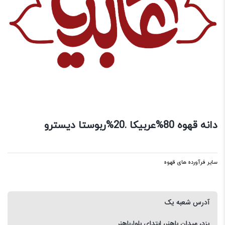
دانه قهوه 80%عربیکا .20%ربوستا دیسترو
سایر فرآورده های قهوه
آدرس شعبه یک
یزد، میدان باهنر، ابتدای بلوارباهنر