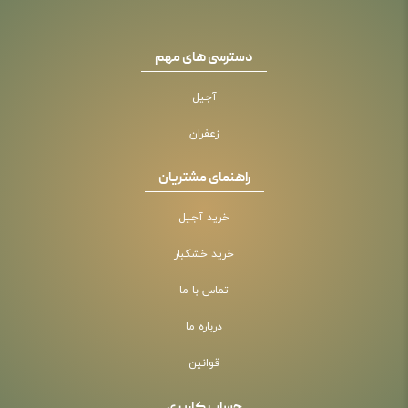
دسترسی های مهم
آجیل
زعفران
راهنمای مشتریان
خرید آجیل
خرید خشکبار
تماس با ما
درباره ما
قوانین